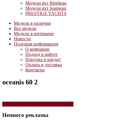
Модели яхт Bénéteau
Модели яхт Jeanneau
PRESTIGE YACHTS
Модели в наличии
Все модели
Модели в интерьере
Новости
Полезная информация
О компании
Подход к работе
Покупка в кредит
Оплата и доставка
Контакты
oceanis 60 2
Навигация
Модель яхты Bénéteau OCEANIS 60
по
Немного рекламы
записям