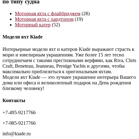
по типу судна
Моторная яхта с флайбриджем
(28)
Моторная яхта с хардтопом
(19)
Моторный катер
(52)
Модели яхт Kiade
Интерьерные модели яхт и катеров Kiade выражают страсть к
морю и ювелирным украшениям. Уже более 15 лет тесно
сотрудничаем с такими престижными верфями, как Riva, Chris
Craft, Beneteau, Jeanneau, Prestige Yachts и другими, чтобы
максимально приблизиться к оригинальным яхтам.
Модели яхт Kiade — это лучшее украшение интерьера Вашего
дома или офиса и великолепный подарок на День рождения
близкому человеку!
Контакты
+7-495-9217766
+7-985-9217766
info@kiade.ru