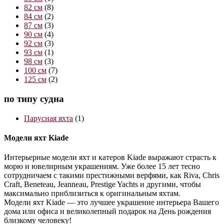
82 см
(8)
84 см
(2)
87 см
(3)
90 см
(4)
92 см
(3)
93 см
(1)
98 см
(3)
100 см
(7)
125 см
(2)
по типу судна
Парусная яхта
(1)
Модели яхт Kiade
Интерьерные модели яхт и катеров Kiade выражают страсть к
морю и ювелирным украшениям. Уже более 15 лет тесно
сотрудничаем с такими престижными верфями, как Riva, Chris
Craft, Beneteau, Jeanneau, Prestige Yachts и другими, чтобы
максимально приблизиться к оригинальным яхтам.
Модели яхт Kiade — это лучшее украшение интерьера Вашего
дома или офиса и великолепный подарок на День рождения
близкому человеку!