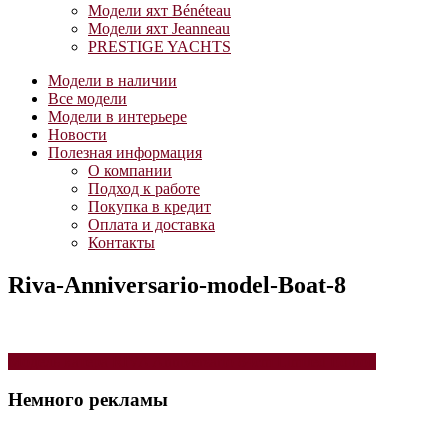
Модели яхт Bénéteau
Модели яхт Jeanneau
PRESTIGE YACHTS
Модели в наличии
Все модели
Модели в интерьере
Новости
Полезная информация
О компании
Подход к работе
Покупка в кредит
Оплата и доставка
Контакты
Riva-Anniversario-model-Boat-8
Навигация
Модель катера RIVA Anniversario 84cm Limited Edition
по
Немного рекламы
записям