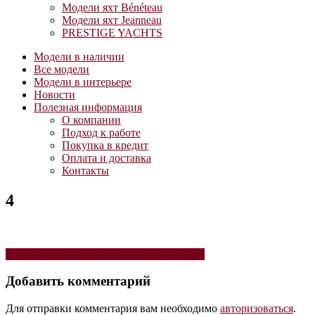
Модели яхт Bénéteau
Модели яхт Jeanneau
PRESTIGE YACHTS
Модели в наличии
Все модели
Модели в интерьере
Новости
Полезная информация
О компании
Подход к работе
Покупка в кредит
Оплата и доставка
Контакты
4
Навигация
Модель катера FERRARI ARNO XI 87cm
по
Добавить комментарий
записям
Для отправки комментария вам необходимо
авторизоваться
.