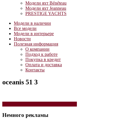
Модели яхт Bénéteau
Модели яхт Jeanneau
PRESTIGE YACHTS
Модели в наличии
Все модели
Модели в интерьере
Новости
Полезная информация
О компании
Подход к работе
Покупка в кредит
Оплата и доставка
Контакты
oceanis 51 3
Навигация
Модель яхты Bénéteau OCEANIS 51.1
по
Немного рекламы
записям