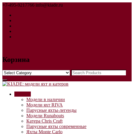
Skip
+7-495-9217766
info@kiade.ru
to
content
0
Корзина
Search
Каталог
Модели в наличии
Модели яхт RIVA
Парусные яхты-легенды
Модели Runabouts
Катера Chris Craft
Парусные яхты современные
Яхты Monte Сarlo