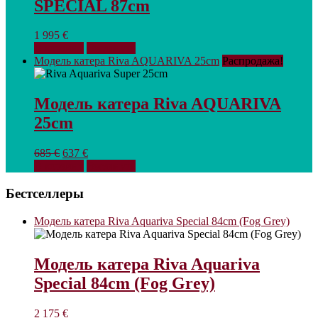
SPECIAL 87cm
1 995
€
В корзину
Взглянуть
Модель катера Riva AQUARIVA 25cm
Распродажа!
Модель катера Riva AQUARIVA
25cm
Первоначальная
Текущая
685
€
637
€
цена
цена:
В корзину
Взглянуть
составляла
637 €.
685 €.
Бестселлеры
Модель катера Riva Aquariva Special 84cm (Fog Grey)
Модель катера Riva Aquariva
Special 84cm (Fog Grey)
2 175
€