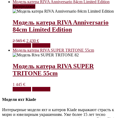
Модель катера RIVA Anniversario 84cm Limited Edition
Распродажа!
Модель катера RIVA Anniversario
84cm Limited Edition
Первоначальная
Текущая
2 565
€
2 430
€
цена
цена:
В корзину
Взглянуть
составляла
2
Модель катера RIVA SUPER TRITONE 55cm
2
430 €.
565 €.
Модель катера RIVA SUPER
TRITONE 55cm
1 445
€
В корзину
Взглянуть
Модели яхт Kiade
Интерьерные модели яхт и катеров Kiade выражают страсть к
морю и ювелирным украшениям. Уже более 15 лет тесно