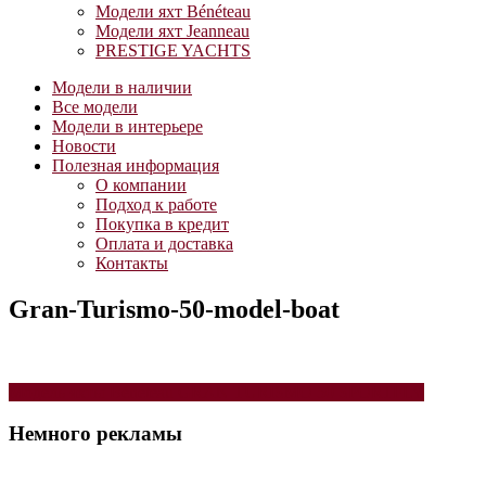
Модели яхт Bénéteau
Модели яхт Jeanneau
PRESTIGE YACHTS
Модели в наличии
Все модели
Модели в интерьере
Новости
Полезная информация
О компании
Подход к работе
Покупка в кредит
Оплата и доставка
Контакты
Gran-Turismo-50-model-boat
Навигация
Модель яхты Bénéteau GRAN TURISMO 50 SPORTFLY
по
Немного рекламы
записям