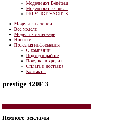
Модели яхт Bénéteau
Модели яхт Jeanneau
PRESTIGE YACHTS
Модели в наличии
Все модели
Модели в интерьере
Новости
Полезная информация
О компании
Подход к работе
Покупка в кредит
Оплата и доставка
Контакты
prestige 420F 3
Навигация
Модель моторной яхты PRESTIGE 420 FLY
по
Немного рекламы
записям