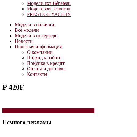
Модели яхт Bénéteau
Модели яхт Jeanneau
PRESTIGE YACHTS
Модели в наличии
Все модели
Модели в интерьере
Новости
Полезная информация
О компании
Подход к работе
Покупка в кредит
Оплата и доставка
Контакты
P 420F
Навигация
Модель моторной яхты PRESTIGE 420 FLY
по
Немного рекламы
записям